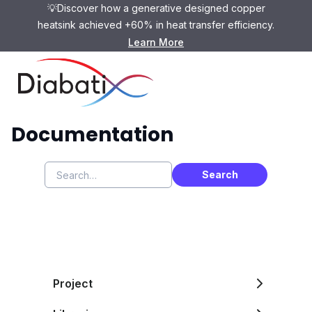
💡Discover how a generative designed copper
heatsink achieved +60% in heat transfer efficiency.
Learn More
ColdStream
Documentation
Project
CAD Preparation