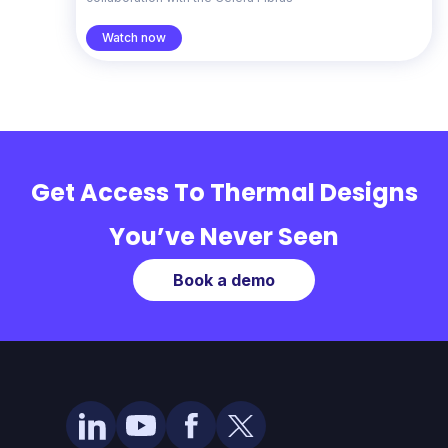
Watch now
Get Access To Thermal Designs
You’ve Never Seen
Book a demo